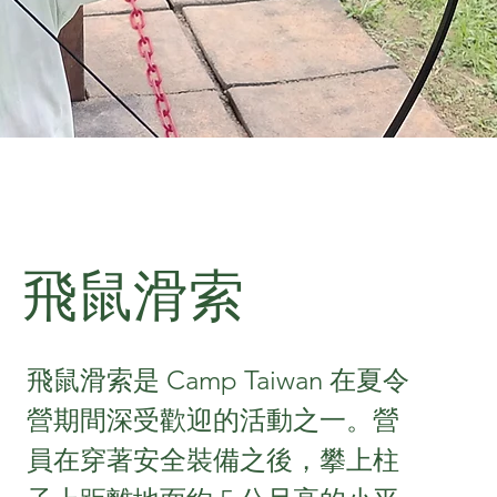
飛鼠滑索
飛鼠滑索是 Camp Taiwan 在夏令
營期間深受歡迎的活動之一。營
員在穿著安全裝備之後，攀上柱