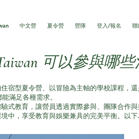
wan
中文營
夏令營
營隊
登入/報名
聯
p Taiwan 可以參與
的住宿型夏令營、以冒險為主軸的學校課程，還
an 都能滿足各種需求。
體驗式教育，讓營員透過實際參與、團隊合作與
環境中，享受教育與娛樂兼具的完美平衡。以下